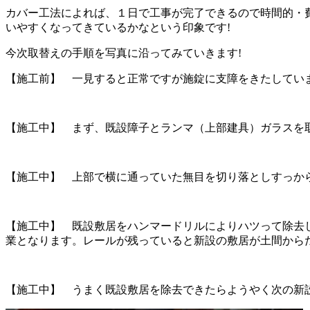
カバー工法によれば、１日で工事が完了できるので時間的・
いやすくなってきているかなという印象です!
今次取替えの手順を写真に沿ってみていきます!
【施工前】 一見すると正常ですが施錠に支障をきたしてい
【施工中】 まず、既設障子とランマ（上部建具）ガラスを
【施工中】 上部で横に通っていた無目を切り落としすっか
【施工中】 既設敷居をハンマードリルによりハツって除去
業となります。レールが残っていると新設の敷居が土間から
【施工中】 うまく既設敷居を除去できたらようやく次の新