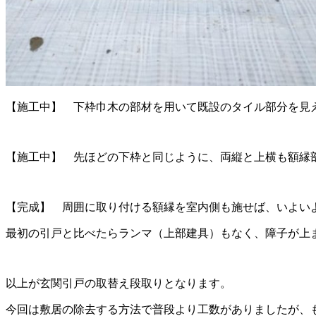
【施工中】 下枠巾木の部材を用いて既設のタイル部分を見
【施工中】 先ほどの下枠と同じように、両縦と上横も額縁
【完成】 周囲に取り付ける額縁を室内側も施せば、いよいよ
最初の引戸と比べたらランマ（上部建具）もなく、障子が上
以上が玄関引戸の取替え段取りとなります。
今回は敷居の除去する方法で普段より工数がありましたが、