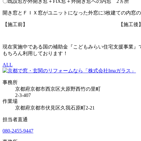
〇既設窓が外開き窓＋FIX窓＋外開き窓への内窓 2ヵ所
開き窓とＦＩＸ窓がユニットになった外窓に3枚建ての内窓
【施工前】 【施工後
現在実施中である国の補助金『こどもみらい住宅支援事業』
もちろん利用しております！
ALL
事務所
京都府京都市西京区大原野西竹の里町
2-3-407
作業場
京都府京都市伏見区久我石原町2-21
担当者直通
080-2455-9447