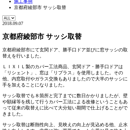
施工事例
京都府綾部市 サッシ取替
2018.09.07
京都府綾部市 サッシ取替
京都府綾部市にて玄関ドア、勝手口ドア並びに窓サッシの取
替えを行いました。
ＬＩＸＩＬ製のカバー工法商品、玄関ドア・勝手口ドアは
「リシェント」、窓は「リプラス」を使用しました。その
他、内窓取付やガラス交換もありましたので大半のサッシに
手を加えることになりました。
サッシ取替でも８箇所と完了までに数日かかりましたが、壁
や額縁等を残して行うカバー工法による改修ということもあ
って従来の取替えに比べて大分短い期間で仕上げることがで
きました。
サッシ取替は断熱性向上、見映えの向上が見込める他、止水